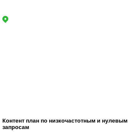
Маркетинговое агентство полного цикла
Адрес офиса:
Работаем
по РФ
Задайте вопрос, мы онлайн
Звоните
Пн-Пт:
9 - 18
+7 (914) 943-66-77
info@lukavchenko.ru
Меню
сайта
Контент план по низкочастотным и нулевым
запросам