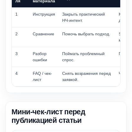
ля
материала
1
Инструкция
Закрыть практический
Как пр
НЧ-интент.
догов
2
Сравнение
Помочь выбрать подход.
SEO ил
малом
3
Разбор
Поймать проблемный
Почему
ошибки
спрос.
4
FAQ / чек-
Снять возражения перед
Что до
лист
заявкой.
Мини-чек-лист перед
публикацией статьи