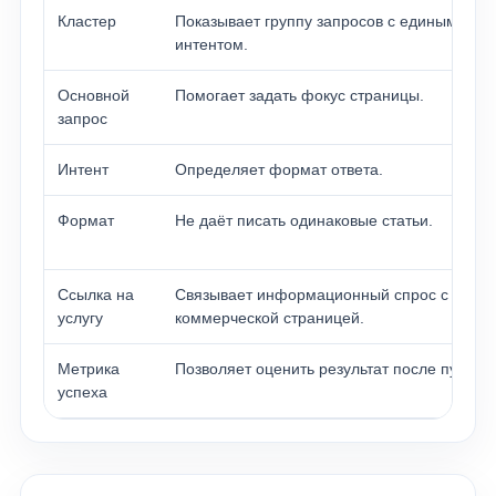
Кластер
Показывает группу запросов с единым
Услуги
интентом.
SEO продвижение
О компании
для B2B
Таргет ВК
Основной
Помогает задать фокус страницы.
для поставщиков
Портфолио
запрос
для лазерной резки
Калькулятор
Интент
Определяет формат ответа.
Контакты
Формат
Не даёт писать одинаковые статьи.
Вакансии
Блог
Ссылка на
Связывает информационный спрос с
услугу
коммерческой страницей.
Метрика
Позволяет оценить результат после публик
успеха