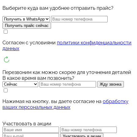
Выберите куда вам удобнее отправить прайс?
Получить прайс сейчас
Услуги
SEO продвижение
О компании
для B2B
Таргет ВК
Cогласен с условиями
политики конфиденциальности
Портфолио
для поставщиков
данных
для лазерной резки
Калькулятор
Контакты
Перезвоним как можно скорее для уточнения деталей
В какое время вам позвонить?
Вакансии
Жду звонка
Блог
Нажимая на кнопку, вы даете согласие на
обработку
ваших персональных данных
Участвовать в акции
Участвовать в акции