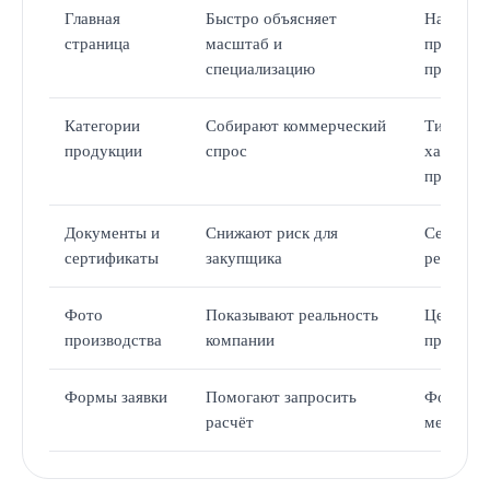
Главная
Быстро объясняет
Направле
страница
масштаб и
преимущ
специализацию
производ
Категории
Собирают коммерческий
Типы изд
продукции
спрос
характер
примене
Документы и
Снижают риск для
Сертифик
сертификаты
закупщика
реквизи
Фото
Показывают реальность
Цех, обо
производства
компании
процесс
Формы заявки
Помогают запросить
Форма, ф
расчёт
мессенд