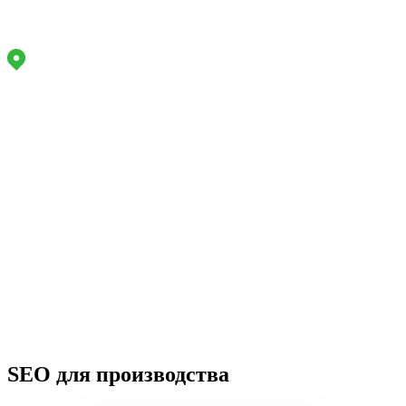
Маркетинговое агентство полного цикла
Адрес офиса:
Работаем
по РФ
Задайте вопрос, мы онлайн
Звоните
Пн-Пт:
9 - 18
+7 (914) 943-66-77
info@lukavchenko.ru
Меню
сайта
SEO для производства