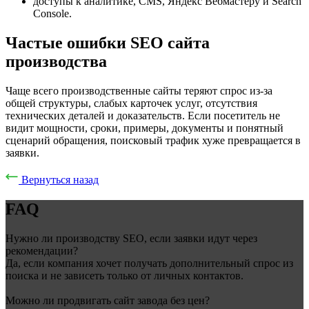
доступы к аналитике, CMS, Яндекс Вебмастеру и Search
Console.
Частые ошибки SEO сайта
производства
Чаще всего производственные сайты теряют спрос из-за
общей структуры, слабых карточек услуг, отсутствия
технических деталей и доказательств. Если посетитель не
видит мощности, сроки, примеры, документы и понятный
сценарий обращения, поисковый трафик хуже превращается в
заявки.
Вернуться назад
FAQ
Нужно ли производству SEO, если заявки идут через
рекомендации?
Да, если компания хочет получать дополнительный спрос из
поиска и не зависеть только от личных контактов.
Можно ли продвигать сайт завода без цен?