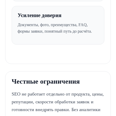
Усиление доверия
Документы, фото, преимущества, FAQ,
формы заявки, понятный путь до расчёта.
Честные ограничения
Услуги
SEO не работает отдельно от продукта, цены,
SEO продвижение
О компании
для B2B
Таргет ВК
репутации, скорости обработки заявок и
для поставщиков
Портфолио
готовности внедрять правки. Без аналитики
для лазерной резки
Калькулятор