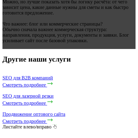
Можно, но лучше показать хотя бы логику расчёта: от чего
зависит цена, какие данные нужны для сметы и как быстро
готовится предложение.
Что важнее: блог или коммерческие страницы?
Обычно сначала важнее коммерческая структура:
направления, продукция, услуги, документы и заявки. Блог
усиливает сайт после базовой упаковки.
Другие наши услуги
SEO для B2B компаний
Смотреть подробнее
SEO для лазерной резки
Смотреть подробнее
Продвижение оптового сайта
Смотреть подробнее
Листайте влево/вправо