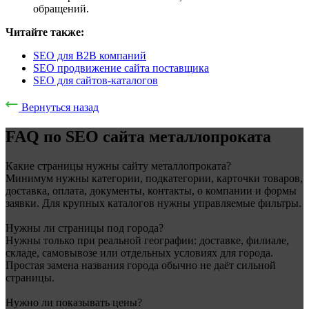
обращений.
Читайте также:
SEO для B2B компаний
SEO продвижение сайта поставщика
SEO для сайтов-каталогов
Вернуться назад
FAQ по SEO сайта металлопроката
Какие страницы нужны сайту металлопроката?
Минимум нужны категории, подкатегории, карточки товаров,
доставка, оплата, документы, контакты, о компании и формы
заявки. Для крупных каталогов нужны управляемые фильтры.
Нужны ли страницы под города?
Нужны только при реальной географии: доставке, филиале,
складе, самовывозе или отдельных условиях для города.
Простая замена названия города обычно не даёт сильной
страницы.
Нужно ли показывать цены?