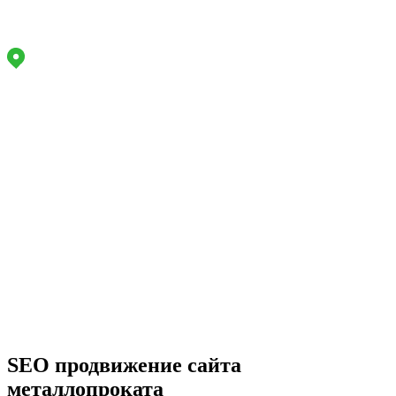
Маркетинговое агентство полного цикла
Адрес офиса:
Работаем
по РФ
Задайте вопрос, мы онлайн
Звоните
Пн-Пт:
9 - 18
+7 (914) 943-66-77
info@lukavchenko.ru
Меню
сайта
SEO продвижение сайта
металлопроката