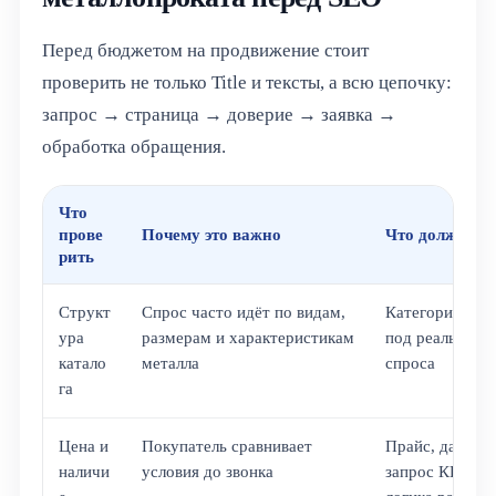
Перед бюджетом на продвижение стоит
проверить не только Title и тексты, а всю цепочку:
запрос → страница → доверие → заявка →
обработка обращения.
Что
прове
Почему это важно
Что должно б
рить
Структ
Спрос часто идёт по видам,
Категории и п
ура
размерам и характеристикам
под реальные 
катало
металла
спроса
га
Цена и
Покупатель сравнивает
Прайс, дата об
наличи
условия до звонка
запрос КП или