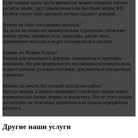
Если точные цены часто меняются, можно показать логику
расчёта, прайс, дату обновления или быстрый запрос КП.
Полное отсутствие ценовой логики снижает доверие.
Нужен ли блог поставщику металла?
Да, если он помогает коммерческим страницам: объясняет
выбор трубы, профнастила, арматуры, расчёт веса,
применение металла и ведёт пользователя в каталог.
Важны ли Яндекс Карты?
Важны для локального доверия, самовывоза и проверки
компании. Но для федерального поставщика основную роль
играют каталог, условия поставки, документы и посадочные
страницы.
Можно ли начать без полной переделки сайта?
Иногда можно. Сначала проверяют структуру, индексацию,
коммерческие блоки, формы и аналитику. После этого видно,
достаточно ли точечных доработок или нужна переработка
каталога.
Другие наши услуги