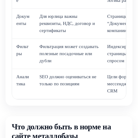
е
логика расчёта
Докум
Для юрлица важны
Страницы “Опл
енты
реквизиты, НДС, договор и
“Документы”, 
сертификаты
компании”, се
Фильт
Фильтрация может создавать
Индексируются
ры
полезные посадочные или
страницы с ре
дубли
спросом и пол
Анали
SEO должно оцениваться не
Цели форм, зво
тика
только по позициям
мессенджеров, 
CRM
Что должно быть в норме на
сайте металлобазы