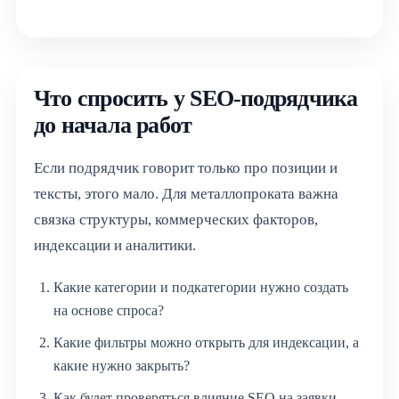
Услуги
SEO продвижение
О компании
для B2B
Таргет ВК
для поставщиков
Портфолио
Что спросить у SEO-подрядчика
для лазерной резки
до начала работ
Калькулятор
Контакты
Если подрядчик говорит только про позиции и
Вакансии
тексты, этого мало. Для металлопроката важна
Блог
связка структуры, коммерческих факторов,
индексации и аналитики.
Какие категории и подкатегории нужно создать
на основе спроса?
Какие фильтры можно открыть для индексации, а
какие нужно закрыть?
Как будет проверяться влияние SEO на заявки,