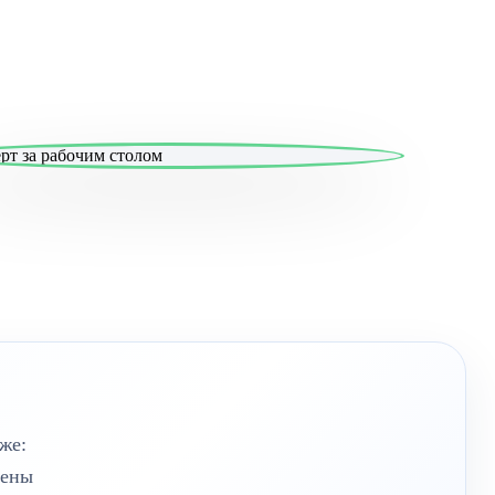
же:
оены