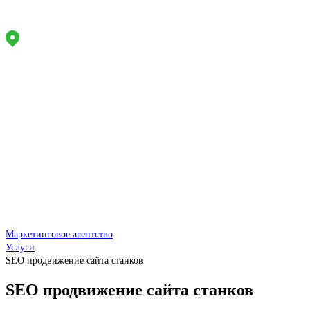
Маркетинговое агентство полного цикла
Адрес офиса:
Работаем
по РФ
Задайте вопрос, мы онлайн
Звоните
Пн-Пт:
9 - 18
+7 (914) 943-66-77
info@lukavchenko.ru
Меню сайта
Маркетинговое агентство
Услуги
SEO продвижение сайта станков
SEO продвижение сайта станков