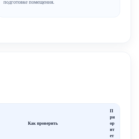
подготовке помещения.
П
ри
Как проверить
ор
ит
ет