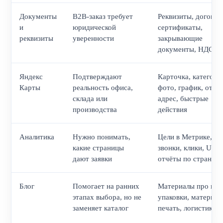
Документы
B2B-заказ требует
Реквизиты, договор
и
юридической
сертификаты,
реквизиты
уверенности
закрывающие
документы, НДС
Яндекс
Подтверждают
Карточка, категори
Карты
реальность офиса,
фото, график, отзы
склада или
адрес, быстрые
производства
действия
Аналитика
Нужно понимать,
Цели в Метрике, ф
какие страницы
звонки, клики, UTM
дают заявки
отчёты по страниц
Блог
Помогает на ранних
Материалы про вы
этапах выбора, но не
упаковки, материал
заменяет каталог
печать, логистику