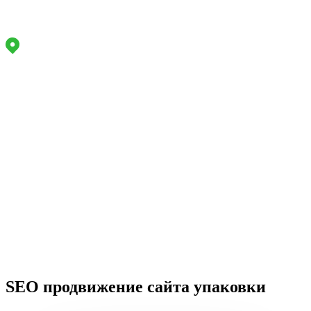
Маркетинговое агентство полного цикла
Адрес офиса:
Работаем
по РФ
Задайте вопрос, мы онлайн
Звоните
Пн-Пт:
9 - 18
+7 (914) 943-66-77
info@lukavchenko.ru
Меню
сайта
SEO продвижение сайта упаковки