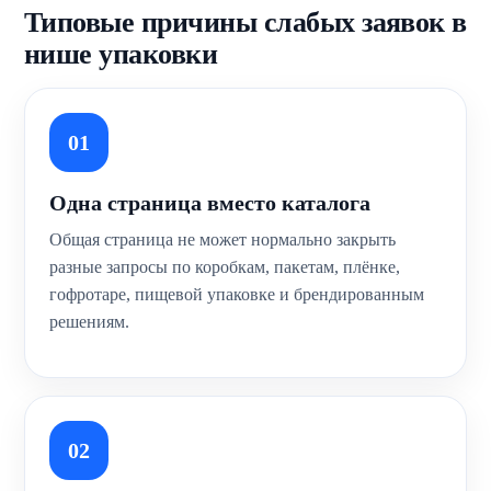
Типовые причины слабых заявок в
Услуги
нише упаковки
SEO продвижение
О компании
для B2B
Таргет ВК
для поставщиков
Портфолио
для лазерной резки
01
Калькулятор
Контакты
Одна страница вместо каталога
Вакансии
Общая страница не может нормально закрыть
Блог
разные запросы по коробкам, пакетам, плёнке,
гофротаре, пищевой упаковке и брендированным
решениям.
02