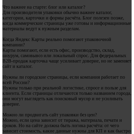
Что важнее на старте: блог или каталог?
Для производителя упаковки обычно важнее каталог,
категории, карточки и формы расчёта. Блог полезен позже,
когда коммерческие страницы уже готовы и информационные
материалы ведут к нужным разделам.
Когда Яндекс Карты реально помогают упаковочной
компании?
Карты помогают, если есть офис, производство, склад,
шоурум, самовывоз или локальный спрос. Для федеральных
B2B-продаж карточка чаще усиливает доверие, но не заменяет
сайт и каталог.
Нужны ли городские страницы, если компания работает по
всей России?
Нужны только при реальной логистике, спросе и пользе для
клиента. Если страницы отличаются только названием города,
они могут выглядеть как поисковый мусор и не усиливать
доверие.
Можно ли продвигать сайт упаковки без цен?
Можно, если цена зависит от тиража, материала, печати и
сроков. Но на сайте должна быть логика расчёта: от чего
зависит стоимость, какие данные нужны для КП и как быстро