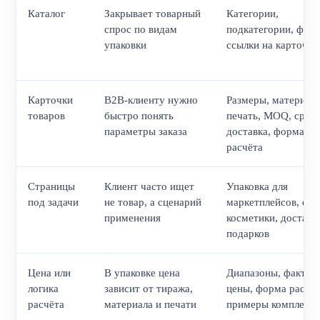
Каталог
Закрывает товарный
Категории,
спрос по видам
подкатегории, филь
упаковки
ссылки на карточки
Карточки
B2B-клиенту нужно
Размеры, материал,
товаров
быстро понять
печать, MOQ, сроки
параметры заказа
доставка, форма
расчёта
Страницы
Клиент часто ищет
Упаковка для
под задачи
не товар, а сценарий
маркетплейсов, еды
применения
косметики, доставк
подарков
Цена или
В упаковке цена
Диапазоны, фактор
логика
зависит от тиража,
цены, форма расчёт
расчёта
материала и печати
примеры комплекта