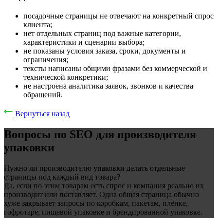
посадочные страницы не отвечают на конкретный спрос
клиента;
нет отдельных страниц под важные категории,
характеристики и сценарии выбора;
не показаны условия заказа, сроки, документы и
ограничения;
тексты написаны общими фразами без коммерческой и
технической конкретики;
не настроена аналитика заявок, звонков и качества
обращений.
Вернуться назад
Вопросы по SEO для производителя
упаковки
Нужно ли производителю упаковки делать отдельные
страницы под каждый вид товара?
Да, если по этим товарам есть спрос и компания реально их
производит или поставляет. Одна общая страница обычно
хуже закрывает запросы по коробкам, пакетам, плёнке,
гофротаре, пищевой упаковке и брендированной упаковке.